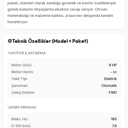
paketi, standart olarak sunduğu güvenlik ve konfor özellikleriyle
günlük kullanım ihtiyaçlarına eksiksiz cevap veriyor. Citroen
mühendisliği ve malzeme kalitesi, aracın her detayında kendini
hissettiriyor.
⚙️
Teknik Özellikler (Model + Paket)
🔧
MOTOR & AKTARMA
Motor Gücü
8 HP
Motor Hacmi
- cc
Yakıt Tipi
Elektrik
Şanzıman
Otomatik
Çekiş Sistemi
FWD
🚀
PERFORMANS
Maks. Hız
180
0-100 km/s
7.6