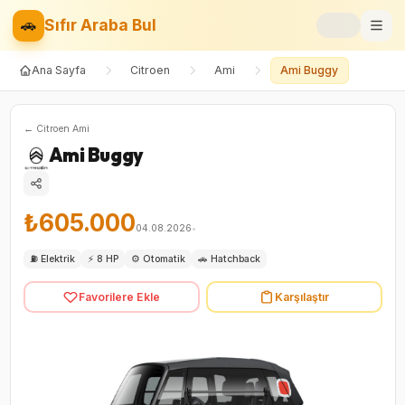
🚗
Sıfır Araba Bul
Ana Sayfa
Citroen
Ami
Ami Buggy
Markalar
Fiyat Listesi
←
Citroen
Ami
Ami Buggy
📝
Blog
⚡
Elektrikli
₺605.000
04.08.2026
•
🚙
SUV
⛽
Elektrik
⚡
8 HP
⚙️
Otomatik
🚗
Hatchback
Favorilere Ekle
Karşılaştır
⚖️
Karşılaştır
❤️
Favoriler