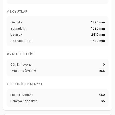
📏
BOYUTLAR
Genişlik
1390 mm
Yükseklik
1525 mm
Uzunluk
2410 mm
Aks Mesafesi
1730 mm
⛽
YAKIT TÜKETIMI
CO₂ Emisyonu
0
Ortalama (WLTP)
16.5
⚡
ELEKTRIK & BATARYA
Elektrik Menzili
450
Batarya Kapasitesi
65