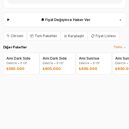
▾
🔔 Fiyat Değişince Haber Ver
📁
Citroen
📦 Tüm Paketler
⚖️ Karşılaştır
📋 Fiyat Listesi
Diğer Paketler
Tümü →
Ami Dark Side
Ami Dark Side
Ami Sunrise
Ami Sun
Elektrik
•
8
HP
Elektrik
•
8
HP
Elektrik
•
8
HP
Elektrik
•
₺590.000
₺605.000
₺630.000
₺630.0