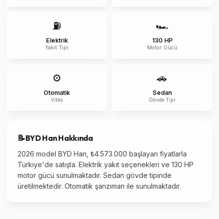
⛽
🏎️
Elektrik
130 HP
Yakıt Tipi
Motor Gücü
⚙️
🚗
Otomatik
Sedan
Vites
Gövde Tipi
📝
BYD
Han
Hakkında
2026 model BYD Han, ₺4.573.000 başlayan fiyatlarla
Türkiye'de satışta. Elektrik yakıt seçenekleri ve 130 HP
motor gücü sunulmaktadır. Sedan gövde tipinde
üretilmektedir. Otomatik şanzıman ile sunulmaktadır.