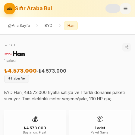
🚗
Sıfır Araba Bul
Ana Sayfa
BYD
Han
Markalar
Fiyat Listesi
←
BYD
Han
📝
Blog
1
paket
•
⚡
Elektrikli
₺4.573.000
₺4.573.000
-
🔔
Haber Ver
🚙
SUV
BYD Han, ₺4.573.000 fiyatla satışta ve 1 farklı donanım paketi
sunuyor. Tam elektrikli motor seçeneğiyle, 130 HP güç.
⚖️
Karşılaştır
❤️
Favoriler
💰
📦
₺4.573.000
1 adet
Başlangıç Fiyatı
Paket Sayısı