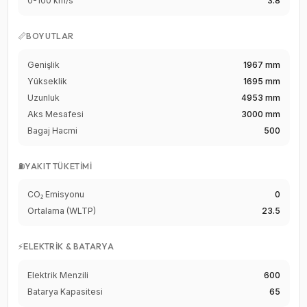
0-100 km/s
3.8
📏
BOYUTLAR
Genişlik
1967 mm
Yükseklik
1695 mm
Uzunluk
4953 mm
Aks Mesafesi
3000 mm
Bagaj Hacmi
500
⛽
YAKIT TÜKETIMI
CO₂ Emisyonu
0
Ortalama (WLTP)
23.5
⚡
ELEKTRIK & BATARYA
Elektrik Menzili
600
Batarya Kapasitesi
65