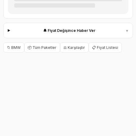
▾
🔔 Fiyat Değişince Haber Ver
📁
BMW
📦 Tüm Paketler
⚖️ Karşılaştır
📋 Fiyat Listesi