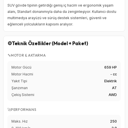
SUV gövde tipinin getirdiği geniş iç hacim ve ergonomik yaşam
alanı, Standart donanımıyla daha da zenginleşiyor. Kullanıcı dostu
multimedya arayüzü ve sürüş destek sistemleri, güvenli ve
eğlenceli yolculukların kapısını aralıyor.
⚙️
Teknik Özellikler (Model + Paket)
🔧
MOTOR & AKTARMA
Motor Gücü
659 HP
Motor Hacmi
- cc
Yakıt Tipi
Elektrik
Şanzıman
AT
Çekiş Sistemi
AWD
🚀
PERFORMANS
Maks. Hız
250