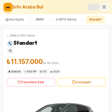
🚗
Sıfır Araba Bul
Ana Sayfa
BMW
Ix M70 Xdrive
Standart
Markalar
Fiyat Listesi
←
BMW
Ix M70 Xdrive
Standart
📝
Blog
⚡
Elektrikli
₺11.157.000
04.08.2026
•
🚙
SUV
⛽
Elektrik
⚡
659 HP
⚙️
AT
🚗
SUV
Favorilere Ekle
Karşılaştır
⚖️
Karşılaştır
❤️
Favoriler