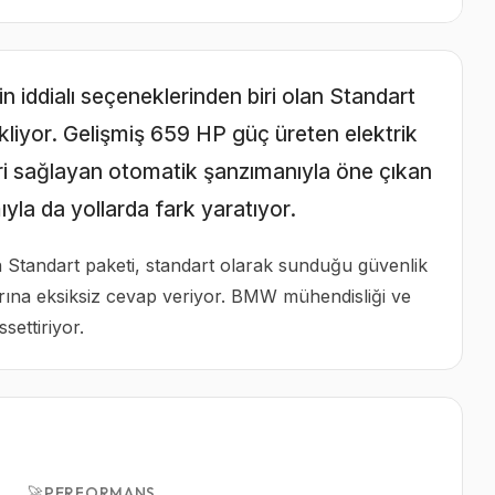
n iddialı seçeneklerinden biri olan Standart
bekliyor. Gelişmiş 659 HP güç üreten elektrik
ri sağlayan otomatik şanzımanıyla öne çıkan
yla da yollarda fark yaratıyor.
 Standart paketi, standart olarak sunduğu güvenlik
larına eksiksiz cevap veriyor. BMW mühendisliği ve
settiriyor.
🚀
PERFORMANS