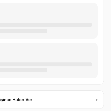
ğişince Haber Ver
▾