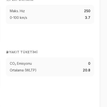
Maks. Hız
250
0-100 km/s
3.7
⛽
YAKIT TÜKETIMI
CO₂ Emisyonu
0
Ortalama (WLTP)
20.8