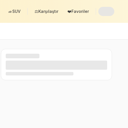
🚙
SUV
⚖️
Karşılaştır
❤️
Favoriler