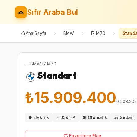
Sıfır Araba Bul
🚗
Ana Sayfa
BMW
I7 M70
Standa
←
BMW
I7 M70
Standart
₺15.909.400
04.08.20
⛽
Elektrik
⚡
659 HP
⚙️
Otomatik
🚗
Sedan
Favorilere Ekle