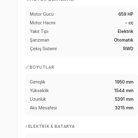
Motor Gücü
659 HP
Motor Hacmi
- cc
Yakıt Tipi
Elektrik
Şanzıman
Otomatik
Çekiş Sistemi
RWD
📏
BOYUTLAR
Genişlik
1950 mm
Yükseklik
1544 mm
Uzunluk
5391 mm
Aks Mesafesi
3215 mm
⚡
ELEKTRIK & BATARYA