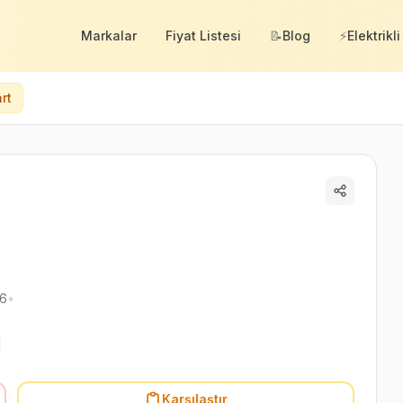
Markalar
Fiyat Listesi
📝
Blog
⚡
Elektrikli
rt
26
•
Karşılaştır