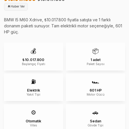
🔔
Haber Ver
BMW I5 M60 Xdrive, ₺10.017.800 fiyatla satışta ve 1 farklı
donanım paketi sunuyor. Tam elektrikli motor seçeneğiyle, 601
HP güç.
💰
📦
₺10.017.800
1 adet
Başlangıç Fiyatı
Paket Sayısı
⛽
🏎️
Elektrik
601 HP
Yakıt Tipi
Motor Gücü
⚙️
🚗
Otomatik
Sedan
Vites
Gövde Tipi