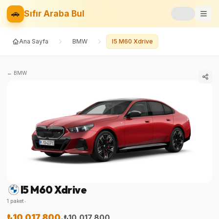
🚗
Sıfır Araba Bul
Ana Sayfa
BMW
I5 M60 Xdrive
Markalar
Fiyat Listesi
←
BMW
📝
Blog
⚡
Elektrikli
🚙
SUV
⚖️
Karşılaştır
I5 M60 Xdrive
❤️
Favoriler
1
paket
•
₺10.017.800
₺10.017.800
-