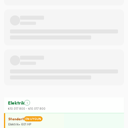
Elektrik
1
₺10.017.800
-
₺10.017.800
Standart
EN UYGUN
Elektrik
•
601
HP