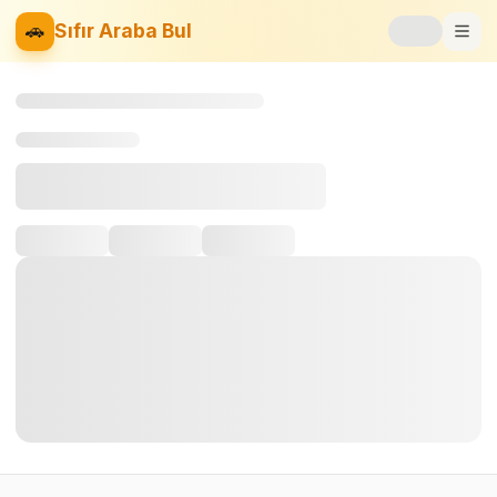
🚗
Sıfır Araba Bul
Markalar
Fiyat Listesi
📝
Blog
⚡
Elektrikli
🚙
SUV
⚖️
Karşılaştır
❤️
Favoriler