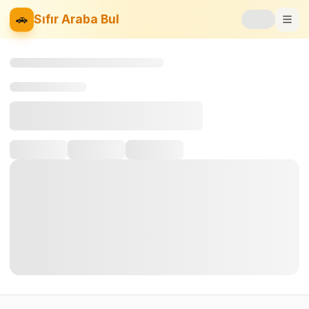
🚗
Sıfır Araba Bul
Markalar
Fiyat Listesi
📝
Blog
⚡
Elektrikli
🚙
SUV
⚖️
Karşılaştır
❤️
Favoriler