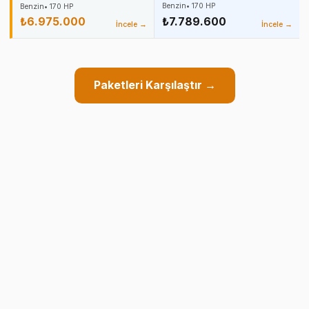
Benzin
•
170
HP
Benzin
•
170
HP
₺6.975.000
₺7.789.600
İncele →
İncele →
Paketleri Karşılaştır →