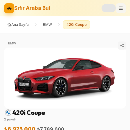
🚗
Sıfır Araba Bul
Ana Sayfa
BMW
420i Coupe
Markalar
Fiyat Listesi
←
BMW
📝
Blog
⚡
Elektrikli
🚙
SUV
⚖️
Karşılaştır
420i Coupe
❤️
Favoriler
2
paket
•
₺6.975.000
₺7.789.600
-