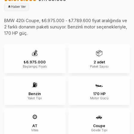
🔔
Haber Ver
BMW 420i Coupe, ₺6.975.000 - ₺7.789.600 fiyat aralığında ve
2 farklı donanım paketi sunuyor. Benzinli motor seçenekleriyle,
170 HP güç.
💰
📦
₺6.975.000
2 adet
Başlangıç Fiyatı
Paket Sayısı
⛽
🏎️
Benzin
170 HP
Yakıt Tipi
Motor Gücü
⚙️
🚗
AT
Coupe
Vites
Gövde Tipi