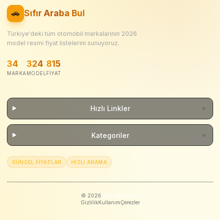
🚗
Sıfır Araba Bul
Türkiye'deki tüm otomobil markalarının
2026
model resmi fiyat listelerini sunuyoruz.
34
324
815
MARKA
MODEL
FIYAT
Hızlı Linkler
▼
Kategoriler
▼
GÜNCEL FIYATLAR
HIZLI ARAMA
©
2026
Sıfır Araba Bul
Gizlilik
Kullanım
Çerezler