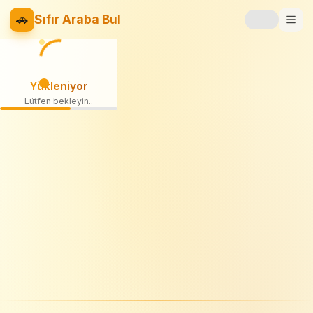
🚗
Sıfır Araba Bul
Markalar
Yükleniyor
Fiyat Listesi
Lütfen bekleyin
📝
Blog
⚡
Elektrikli
🚙
SUV
⚖️
Karşılaştır
❤️
Favoriler