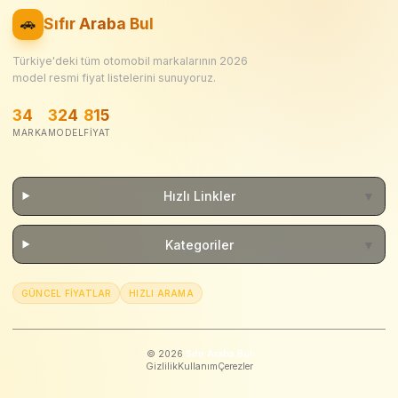
🚗
Sıfır Araba Bul
Türkiye'deki tüm otomobil markalarının
2026
model resmi fiyat listelerini sunuyoruz.
34
324
815
MARKA
MODEL
FIYAT
Hızlı Linkler
▼
Kategoriler
▼
GÜNCEL FIYATLAR
HIZLI ARAMA
©
2026
Sıfır Araba Bul
Gizlilik
Kullanım
Çerezler