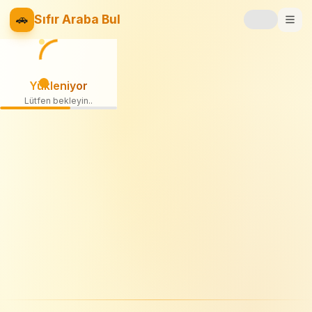
🚗
Sıfır Araba Bul
Markalar
Yükleniyor
Fiyat Listesi
Lütfen bekleyin
📝
Blog
⚡
Elektrikli
🚙
SUV
⚖️
Karşılaştır
❤️
Favoriler