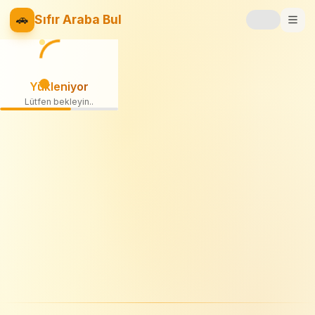
🚗
Sıfır Araba Bul
Markalar
Yükleniyor
Fiyat Listesi
Lütfen bekleyin
📝
Blog
⚡
Elektrikli
🚙
SUV
⚖️
Karşılaştır
❤️
Favoriler