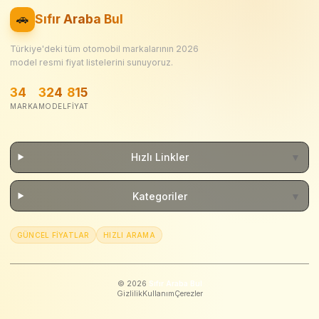
🚗
Sıfır Araba Bul
Türkiye'deki tüm otomobil markalarının
2026
model resmi fiyat listelerini sunuyoruz.
34
324
815
MARKA
MODEL
FIYAT
Hızlı Linkler
▼
Kategoriler
▼
GÜNCEL FIYATLAR
HIZLI ARAMA
©
2026
Sıfır Araba Bul
Gizlilik
Kullanım
Çerezler