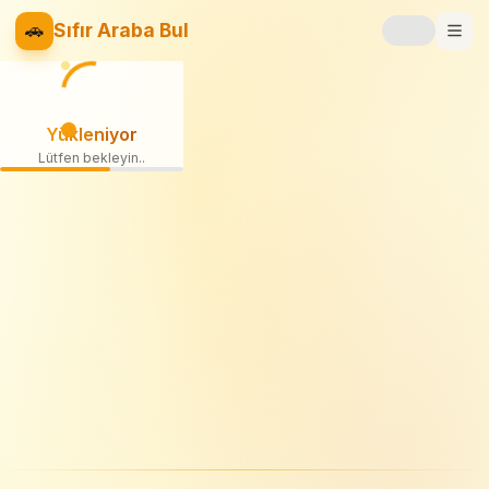
🚗
Sıfır Araba Bul
Markalar
Yükleniyor
Fiyat Listesi
Lütfen bekleyin
📝
Blog
⚡
Elektrikli
🚙
SUV
⚖️
Karşılaştır
❤️
Favoriler