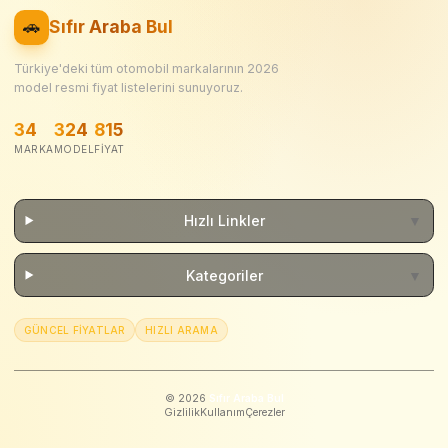
🚗
Sıfır Araba Bul
Türkiye'deki tüm otomobil markalarının
2026
model resmi fiyat listelerini sunuyoruz.
34
324
815
MARKA
MODEL
FIYAT
Hızlı Linkler
▼
Kategoriler
▼
GÜNCEL FIYATLAR
HIZLI ARAMA
©
2026
Sıfır Araba Bul
Gizlilik
Kullanım
Çerezler