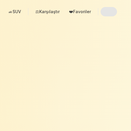
🚙
SUV
⚖️
Karşılaştır
❤️
Favoriler