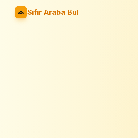
Sıfır Araba Bul
🚗