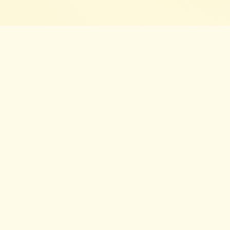
Hızlı 
🚗
Sıfır Araba Bul
Tüm Marka