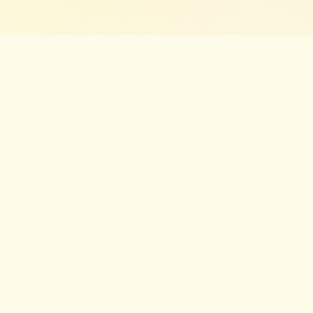
Linkler
Kategoriler
⚡
Elektrikli Araçlar
lar