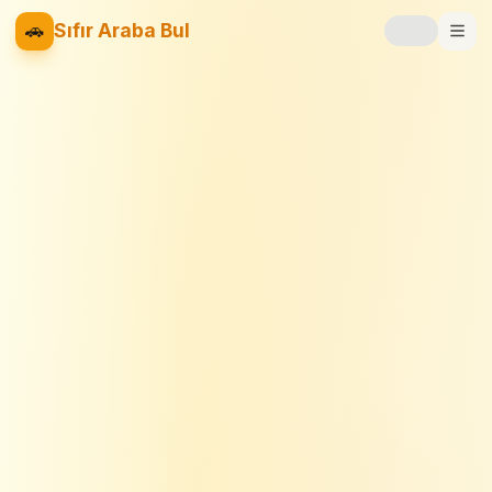
🚗
Sıfır Araba Bul
Markalar
Fiyat Listesi
📝
Blog
⚡
Elektrikli
🚙
SUV
⚖️
Karşılaştır
❤️
Favoriler