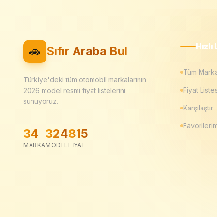
Hızlı 
🚗
Sıfır Araba Bul
Tüm Marka
Türkiye'deki tüm otomobil markalarının
Fiyat Listes
2026
model resmi fiyat listelerini
sunuyoruz.
Karşılaştır
Favorileri
34
324
815
MARKA
MODEL
FIYAT