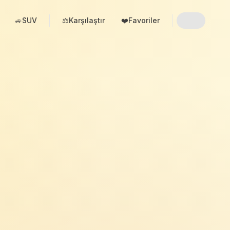
🚙
SUV
⚖️
Karşılaştır
❤️
Favoriler