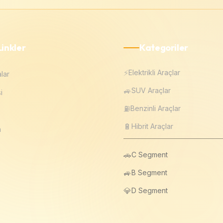
Linkler
Kategoriler
⚡
Elektrikli Araçlar
lar
🚙
SUV Araçlar
i
⛽
Benzinli Araçlar
🔋
Hibrit Araçlar
m
🚗
C Segment
🚙
B Segment
💎
D Segment