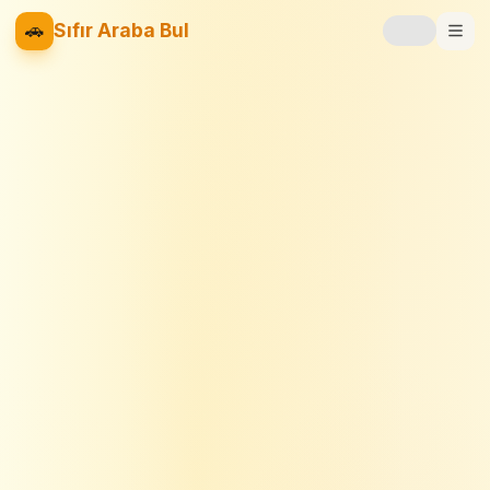
🚗
Sıfır Araba Bul
Markalar
Fiyat Listesi
📝
Blog
⚡
Elektrikli
🚙
SUV
⚖️
Karşılaştır
❤️
Favoriler