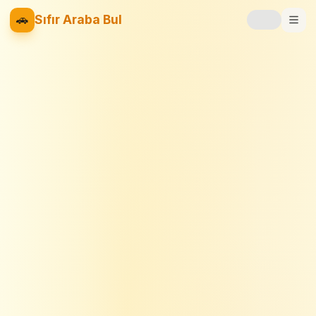
🚗
Sıfır Araba Bul
Markalar
Fiyat Listesi
📝
Blog
⚡
Elektrikli
🚙
SUV
⚖️
Karşılaştır
❤️
Favoriler