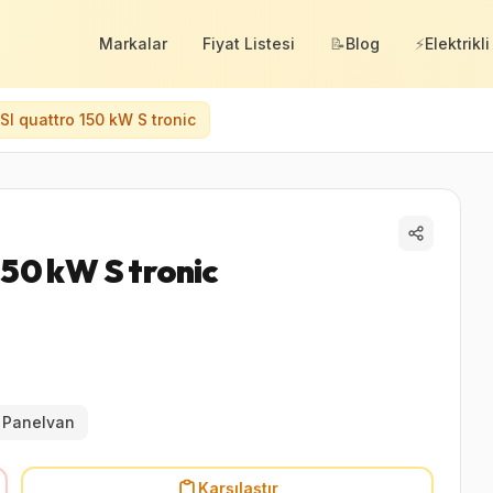
Markalar
Fiyat Listesi
📝
Blog
⚡
Elektrikli
SI quattro 150 kW S tronic
50 kW S tronic
/ Panelvan
Karşılaştır