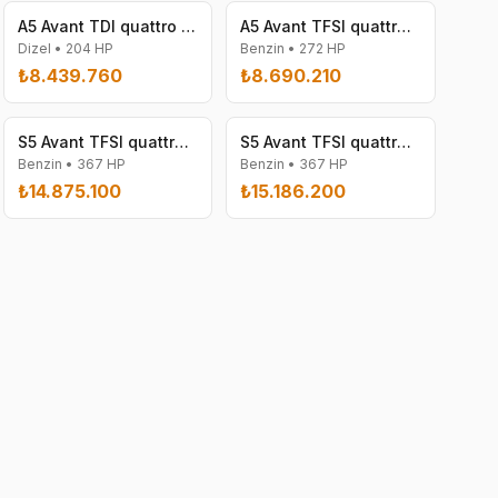
A5 Avant TDI quattro 150 kW S tronic
A5 Avant TFSI quattro 200 kW
Dizel
•
204
HP
Benzin
•
272
HP
₺8.439.760
₺8.690.210
S5 Avant TFSI quattro 270 kW S tronic
S5 Avant TFSI quattro 270 kW S tronic
Benzin
•
367
HP
Benzin
•
367
HP
₺14.875.100
₺15.186.200