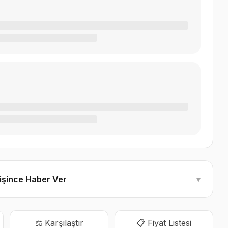
ğişince Haber Ver
▾
⚖️ Karşılaştır
📋 Fiyat Listesi