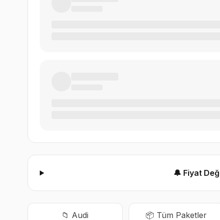
🔔 Fiyat De
📁
Audi
📦 Tüm Paketler