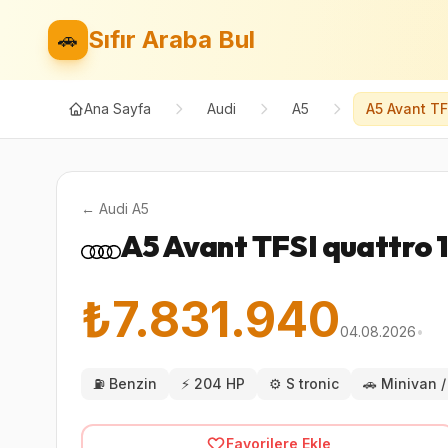
Sıfır Araba Bul
🚗
Ana Sayfa
Audi
A5
A5 Avant TF
←
Audi
A5
A5 Avant TFSI quattro 1
₺7.831.940
04.08.2026
•
⛽
Benzin
⚡
204 HP
⚙️
S tronic
🚗
Minivan 
Favorilere Ekle