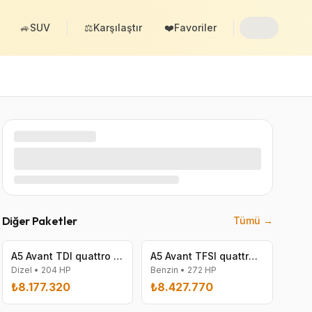
🚙
SUV
⚖️
Karşılaştır
❤️
Favoriler
Diğer Paketler
Tümü →
A5 Avant TDI quattro 150 kW S tronic
A5 Avant TFSI quattro 200 kW
Dizel
•
204
HP
Benzin
•
272
HP
₺8.177.320
₺8.427.770