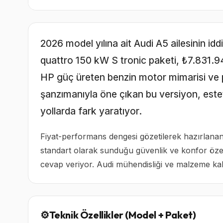
2026 model yılına ait Audi A5 ailesinin id
quattro 150 kW S tronic paketi, ₺7.831.940
HP güç üreten benzin motor mimarisi ve p
şanzımanıyla öne çıkan bu versiyon, este
yollarda fark yaratıyor.
Fiyat-performans dengesi gözetilerek hazırlana
standart olarak sunduğu güvenlik ve konfor özelli
cevap veriyor. Audi mühendisliği ve malzeme kalit
⚙️
Teknik Özellikler (Model + Paket)