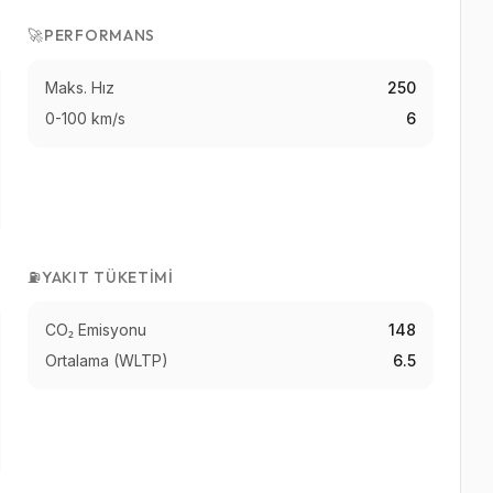
🚀
PERFORMANS
Maks. Hız
250
0-100 km/s
6
⛽
YAKIT TÜKETIMI
CO₂ Emisyonu
148
Ortalama (WLTP)
6.5