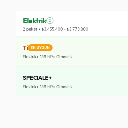
Elektrik
2
2
paket •
₺3.455.400
-
₺3.773.800
Ti
EN UYGUN
Elektrik
•
136
HP
•
Otomatik
SPECIALE+
Elektrik
•
136
HP
•
Otomatik