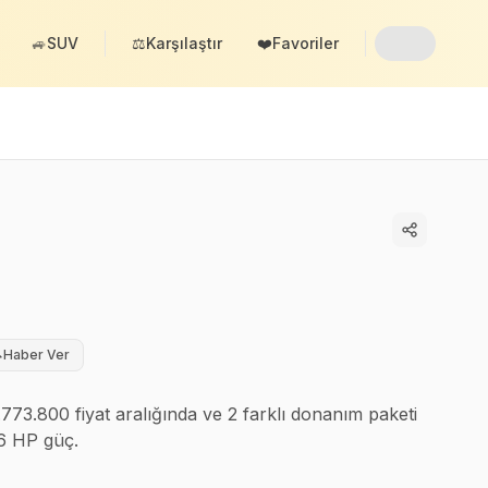
🚙
SUV
⚖️
Karşılaştır
❤️
Favoriler

Haber Ver
773.800 fiyat aralığında ve 2 farklı donanım paketi
36 HP güç.