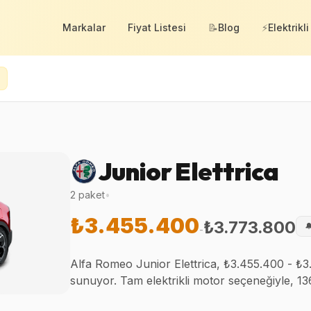
Markalar
Fiyat Listesi
📝
Blog
⚡
Elektrikli
Junior Elettrica
2
paket
•
₺3.455.400
₺3.773.800

-
Alfa Romeo Junior Elettrica, ₺3.455.400 - ₺3.
sunuyor. Tam elektrikli motor seçeneğiyle, 1